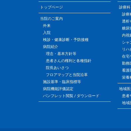
トップページ
診療科
診療
当院のご案内
透析
外来
糖尿
入院
内視
検診・健康診断・予防接種
シャ
病院紹介
リハ
理念・基本方針等
在宅
患者さんの権利と各種指針
勤務
院長あいさつ
看護
フロアマップと当院沿革
栄養
施設基準・臨床指標等
病院機能評価認定
地域医
パンフレット閲覧 / ダウンロード
患者
地域