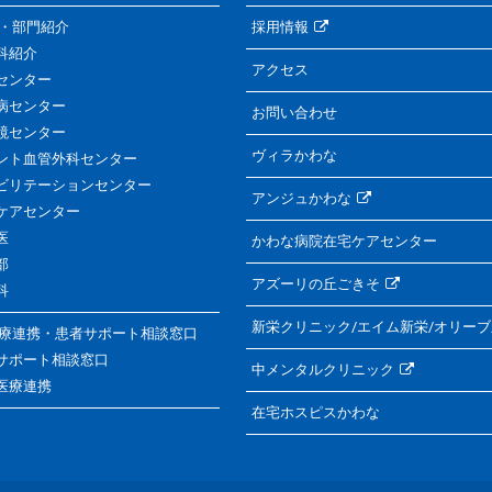
・部門紹介
採用情報
科紹介
アクセス
センター
病センター
お問い合わせ
鏡センター
ヴィラかわな
ント血管外科センター
ビリテーションセンター
アンジュかわな
ケアセンター
医
かわな病院在宅ケアセンター
部
アズーリの丘ごきそ
科
新栄クリニック/エイム新栄/オリー
療連携・患者サポート相談窓口
サポート相談窓口
中メンタルクリニック
医療連携
在宅ホスピスかわな